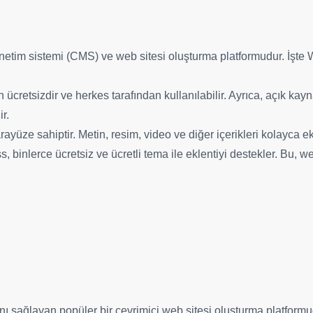
önetim sistemi (CMS) ve web sitesi oluşturma platformudur. İşte 
cretsizdir ve herkes tarafından kullanılabilir. Ayrıca, açık kayn
ir.
rayüze sahiptir. Metin, resim, video ve diğer içerikleri kolayca ek
, binlerce ücretsiz ve ücretli tema ile eklentiyi destekler. Bu, w
nı sağlayan popüler bir çevrimiçi web sitesi oluşturma platformud