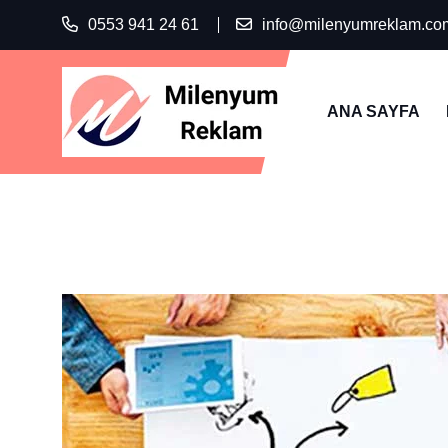
0553 941 24 61
info@milenyumreklam.co
ANA SAYFA