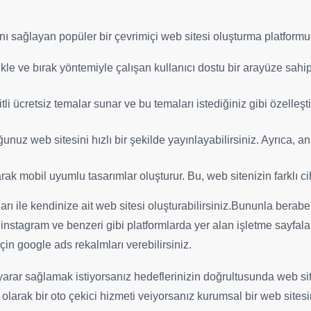
nı sağlayan popüler bir çevrimiçi web sitesi oluşturma platformud
ükle ve bırak yöntemiyle çalışan kullanıcı dostu bir arayüze sahi
itli ücretsiz temalar sunar ve bu temaları istediğiniz gibi özelleştir
ğunuz web sitesini hızlı bir şekilde yayınlayabilirsiniz. Ayrıca, a
arak mobil uyumlu tasarımlar oluşturur. Bu, web sitenizin farklı
arı ile kendinize ait web sitesi oluşturabilirsiniz.Bununla bera
 instagram ve benzeri gibi platformlarda yer alan işletme sayfala
in google ads rekalmları verebilirsiniz.
r sağlamak istiyorsanız hedeflerinizin doğrultusunda web siten
olarak bir oto çekici hizmeti veiyorsanız kurumsal bir web sites