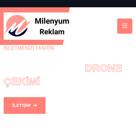
İŞLETMENIZI TANITIN
PROFESYONEL
DRONE
ÇEKIMI
İLETIŞIM
HAKKIMIZDA